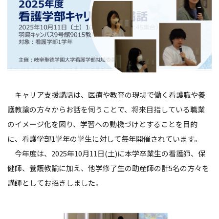
キャリア支援講話は、医療や教育の現場で働く看護職や養
護教諭の方々からお話を伺うことで、将来目指している職業
のイメージ化を図り、学習への動機づけとすることを目的
に、看護学部
1
学年の学生に対して毎年開催されています。
今年度は、
2025
年
10
月
11
日
(
土
)
に本学卒業生の看護師、保
健師、養護教諭に加え、他学修了生の助産師の計
5
名の方々を
講師としてお招きしました。