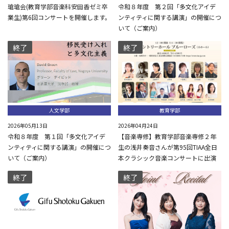
瑲瑲会(教育学部音楽科安田香ゼミ卒
令和８年度 第２回「多文化アイデ
業生)第6回コンサートを開催します。
ンティティに関する講演」の開催につ
いて（ご案内）
終了
終了
人文学部
教育学部
2026年05月13日
2026年04月24日
令和８年度 第１回「多文化アイデ
【音楽専修】教育学部音楽専修２年
ンティティに関する講演」の開催につ
生の浅井奏音さんが第95回TIAA全日
いて（ご案内）
本クラシック音楽コンサートに出演
終了
終了