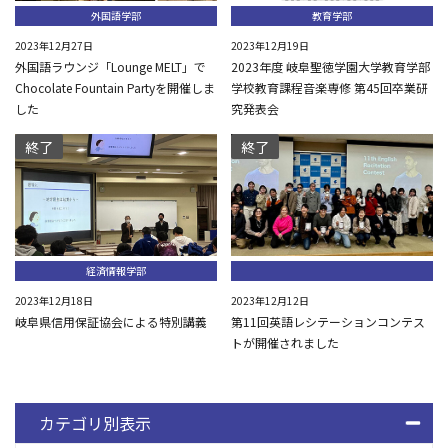
外国語学部
教育学部
2023年12月27日
2023年12月19日
外国語ラウンジ「Lounge MELT」で
2023年度 岐阜聖徳学園大学教育学部
Chocolate Fountain Partyを開催しま
学校教育課程音楽専修 第45回卒業研
した
究発表会
終了
終了
経済情報学部
2023年12月18日
2023年12月12日
岐阜県信用保証協会による特別講義
第11回英語レシテーションコンテス
トが開催されました
カテゴリ別表示