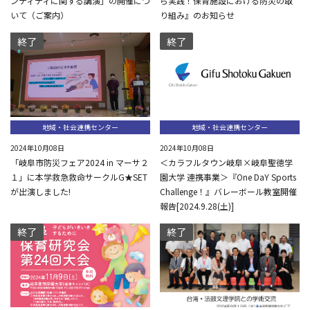
ンティティに関する講演」の開催につ
ら実践！保育施設における防災の取
いて（ご案内）
り組み』のお知らせ
終了
終了
地域・社会連携センター
地域・社会連携センター
2024年10月08日
2024年10月08日
「岐阜市防災フェア2024 in マーサ２
＜カラフルタウン岐阜×岐阜聖徳学
１」に本学救急救命サークルG★SET
園大学 連携事業＞『One DaY Sports
が出演しました!
Challenge！』バレーボール教室開催
報告[2024.9.28(土)]
終了
終了