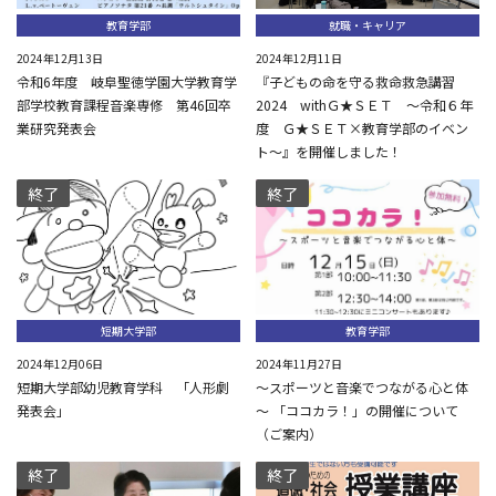
教育学部
就職・キャリア
2024年12月13日
2024年12月11日
令和6年度 岐阜聖徳学園大学教育学
『子どもの命を守る救命救急講習
部学校教育課程音楽専修 第46回卒
2024 withＧ★ＳＥＴ ～令和６年
業研究発表会
度 Ｇ★ＳＥＴ×教育学部のイベン
ト～』を開催しました！
終了
終了
短期大学部
教育学部
2024年12月06日
2024年11月27日
短期大学部幼児教育学科 「人形劇
～スポーツと音楽でつながる心と体
発表会」
～ 「ココカラ！」の開催について
（ご案内）
終了
終了