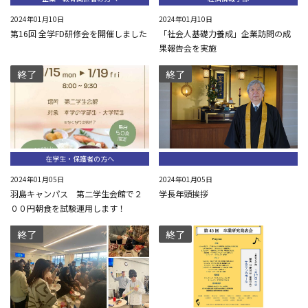
2024年01月10日
2024年01月10日
第16回 全学FD研修会を開催しました
「社会人基礎力養成」企業訪問の成
果報告会を実施
終了
終了
在学生・保護者の方へ
2024年01月05日
2024年01月05日
羽島キャンパス 第二学生会館で２
学長年頭挨拶
００円朝食を試験運用します！
終了
終了