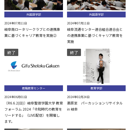
外国語学部
外国語学部
2024年07月11日
2024年07月11日
岐阜南ロータリークラブとの連携事
岐阜流通センター連合組合連合会と
業に基づくキャリア教育を実施②
の連携事業に基づくキャリア教育を
実施
終了
終了
教職教育センター
教育学部
2024年06月01日
2024年02月24日
〔R6.6.2(日)〕岐阜聖徳学園大学 教育
悪原至 パーカッションリサイタル
フォーラム 2024「令和時代の教育を
in 岐阜
リードする」（LIVE配信）を開催し
ます。