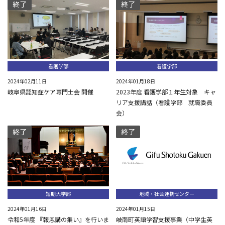
終了
終了
看護学部
看護学部
2024年02月11日
2024年01月18日
岐阜県認知症ケア専門士会 開催
2023年度 看護学部１年生対象 キャ
リア支援講話（看護学部 就職委員
会）
終了
終了
短期大学部
地域・社会連携センター
2024年01月16日
2024年01月15日
令和5年度 『報恩講の集い』を行いま
岐南町英語学習支援事業（中学生英