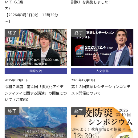
いて（ご案
訓練）を実施しました！
内
【2026年3月3日(火) 13時30分
～】
終了
終了
国際交流
人文学部
2025年12月10日
2025年12月03日
令和７年度 第４回「多文化アイデ
第１３回英語レシテーションコンテ
ンティティに関する講演」の開催につ
スト開催について
いて（ご案内）
終了
終了