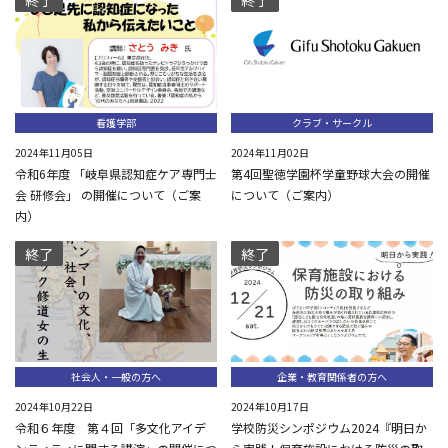
看護学部
クラブ・サークル
2024年11月05日
2024年11月02日
令和6年度 「岐阜県認知症ケア専門士
第4回聖徳学園杯学童野球大会の開催
会 研修会」 の開催について（ご案
について（ご案内）
内）
終了
終了
社会人・一般の方へ
企業・教育関係者の方へ
2024年10月22日
2024年10月17日
令和６年度 第４回「多文化アイデ
学校防災シンポジウム2024『明日か