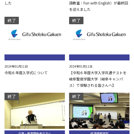
した
語教室：Fun with English）が最終回
を迎えました
終了
終了
2024年01月11日
2024年01月11日
令和６年度入学式について
【令和６年度大学入学共通テストを
岐阜聖徳学園大学（岐阜キャンパ
ス）で受験される皆さんへ】
終了
終了
企業・教育関係者の方へ
経済情報学部