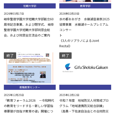
短期大学部
教育学部
2026年03月17日
2026年02月10日
岐阜聖徳学園大学短期大学部創立60
水の都おおがき 水嶺湖音楽祭2025
周年記念事業、および閉学式、 岐阜
協賛事業 水嶺湖ホールプレミアム
聖徳学園大学短期大学部同窓会総
コンサー
会、および同窓会交流会のご案内
《3人のソプラノによるJoint
Recital》
終了
終了
教職教育センター
2025年12月25日
2025年12月12日
「教育フォーラム2026 －令和時代
令和７年度 地域防災人材育成プロ
の教育をリードする－新しい学習指
グラム「地域連携防災総合訓練」
導要領が目指す教育の姿」開催につ
（高桑・下佐波自治会との合同防災