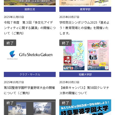
国際交流
教育学部
2025年11月03日
2025年10月27日
令和７年度 第３回「多文化アイデ
学校防災シンポジウム2025『進めよ
ンティティに関する講演」の開催につ
う！教育現場との協働』を開催いた
いて（ご案内）
します。
終了
終了
クラブ・サークル
短期大学部
2025年10月27日
2025年10月13日
第5回聖徳学園杯学童野球大会の開催
【岐阜キャンパス】第58回クレマチ
について（ご案内）
ス祭の開催について
終了
終了