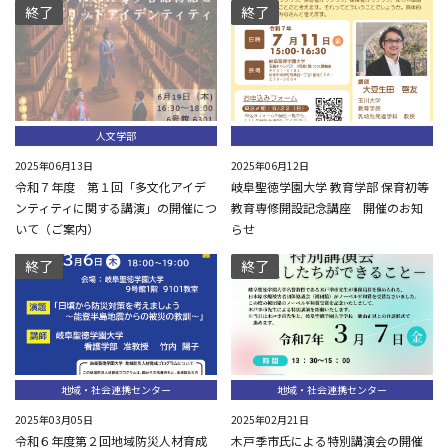
終了
終了
人文学部
2025年06月13日
2025年06月12日
令和７年度 第１回「多文化アイデ
岐阜聖徳学園大学 教育学部 保育初等
ンティティに関する講演」の開催につ
教育専修開設記念講座 開催のお知
いて（ご案内）
らせ
終了
終了
地域・社会連携センター
地域・社会連携センター
2025年03月05日
2025年02月21日
令和６年度第２回地域防災人材育成
木戸季市氏による特別講演会の開催