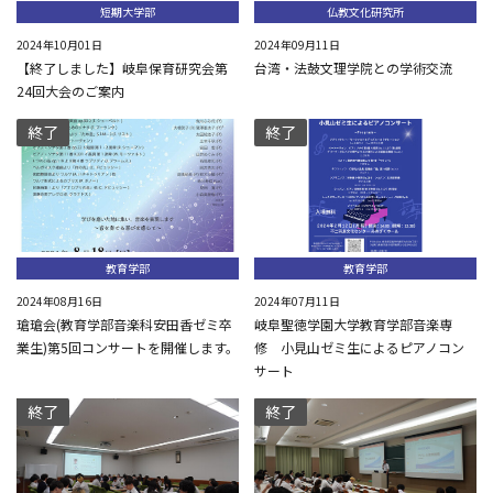
短期大学部
仏教文化研究所
2024年10月01日
2024年09月11日
【終了しました】岐阜保育研究会第
台湾・法鼓文理学院との学術交流
24回大会のご案内
終了
終了
教育学部
教育学部
2024年08月16日
2024年07月11日
瑲瑲会(教育学部音楽科安田香ゼミ卒
岐阜聖徳学園大学教育学部音楽専
業生)第5回コンサートを開催します。
修 小見山ゼミ生によるピアノコン
サート
終了
終了