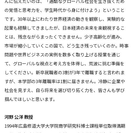
んに伝えたいのは、「過酷なグローバル社会を生き抜くため
の覚悟と思考力を、学生時代から身に付けよう」ということ
です。30年以上にわたり世界経済の動きを観察し、実験的な
起業も経験してきましたが、日本経済の未来を楽観視するこ
とは、残念ながらまったくできません。少子高齢化が進み、
市場が縮小していくこの国で、どう生き残っていくのか。時事
問題や世界ビジネスの実例を数多く取り上げる授業を通じ
て、グローバルな視点と考え方を体得し、荒波に挑む準備を
してください。新卒就職者の3割が3年で離職すると言われま
すが、本学部の3年離職率は1割に届きません。冷静に企業や
社会を見すえ、自ら将来を選び切り拓く力を、皆さんも学び
掴んでほしいと思います。
河野 公洋 教授
1994年広島修道大学大学院商学研究科博士課程単位取得満期