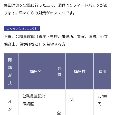
集団討論を実際に行った上で、講師よりフィードバックがあ
ります。早めからの対策がオススメです。
こんな人にオススメ！
将来、公務員就職（省庁・県庁、市役所、警察、消防、公立
保育士、保健師など）を希望する方
開
講
対
講座名
講座数
費用
象
形
式
公務員筆記対
7,700
85
オ
策講座
円
ン
全