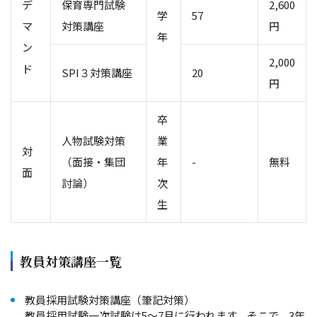
デ
保育専門試験
2,600
学
57
マ
対策講座
円
年
ン
2,000
ド
SPI３対策講座
20
円
卒
人物試験対策
業
対
（面接・集団
年
-
無料
面
討論）
次
生
教員対策講座一覧
教員採用試験対策講座（筆記対策）
教員採用試験一次試験は5～7月に行われます。そこで、3年