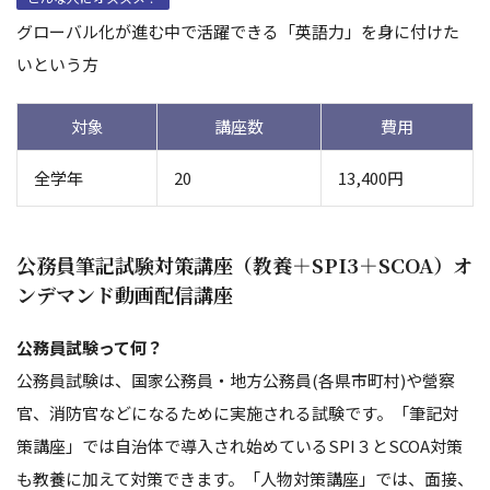
グローバル化が進む中で活躍できる「英語力」を身に付けた
いという方
対象
講座数
費用
全学年
20
13,400円
公務員筆記試験対策講座（教養＋SPI3＋SCOA）オ
ンデマンド動画配信講座
公務員試験って何？
公務員試験は、国家公務員・地方公務員(各県市町村)や營察
官、消防官などになるために実施される試験です。「筆記対
策講座」では自治体で導入され始めているSPI３とSCOA対策
も教養に加えて対策できます。「人物対策講座」では、面接、